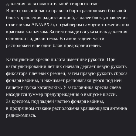
давления во вспомогательной гидросистеме.
В центральной части правого борта расположен большой
блок управления радиостанцией, а далее блок управления
ответчиком AN/APX-6, с тумблером самоуничтожения под
красным колпачком. За ним находится указатель давления
основной гидросистемы. В самой задней части
расположен ещё один блок предохранителей.
Катапультное кресло пилота имеет две рукояти. При
катапультировании лётчик сначала дергает левую рукоять
фиксатора плечевых ремней, затем правую рукоять сброса
фонаря кабины, и нажимает располагающуюся под ней
гашетку пуска катапульты. У заголовника кресла слева
находится зуммер предупреждения о выпуске шасси.
За креслом, под задней частью фонаря кабины,
в прозрачном стакане расположена вращающаяся антенна
радиокомпаса.