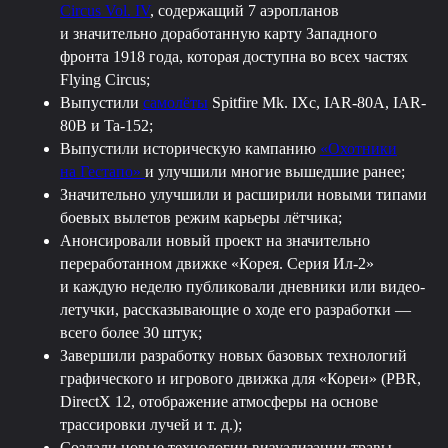
Circus Vol. IV
, содержащий 7 аэропланов
и значительно доработанную карту Западного
фронта 1918 года, которая доступна во всех частях
Flying Circus;
Выпустили
самолёты
Spitfire Mk. IXc, IAR-80A, IAR-
80B и Ta-152;
Выпустили историческую кампанию
«Охотники
на Гестапо»
и улучшили многие вышедшие ранее;
Значительно улучшили и расширили новыми типами
боевых вылетов режим карьеры лётчика;
Анонсировали новый проект на значительно
переработанном движке «Корея. Серия Ил-2»
и каждую неделю публиковали дневники или видео-
летучки, рассказывающие о ходе его разработки —
всего более 30 штук;
Завершили разработку новых базовых технологий
графического и игрового движка для «Кореи» (PBR,
DirectX 12, отображение атмосферы на основе
трассировки лучей и т. д.);
Создали новые технологии визуализации травы,