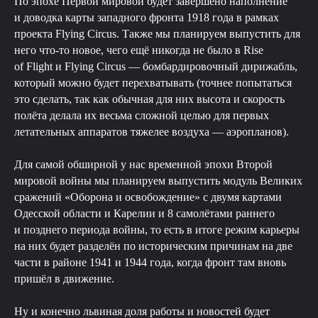
По эпохе Первой мировой будет завершено наполнение
и доводка карты западного фронта 1918 года в рамках
проекта Flying Circus. Также мы планируем выпустить для
него что-то новое, чего ещё никогда не было в Rise
of Flight и Flying Circus — бомбардировочный дирижабль,
который можно будет перехватывать (точнее попытаться
это сделать, так как обычная для них высота и скорость
полёта делала их весьма сложной целью для первых
летательных аппаратов тяжелее воздуха — аэропланов).
Для самой обширной у нас временной эпохи Второй
мировой войны мы планируем выпустить модуль Великих
сражений «Оборона и освобождение» с двумя картами
Одесской области и Карелии и 8 самолётами раннего
и позднего периода войны, то есть в итоге режим карьеры
на них будет разделён по историческим причинам на две
части в районе 1941 и 1944 года, когда фронт там вновь
пришёл в движение.
Ну и конечно львиная доля работы и новостей будет