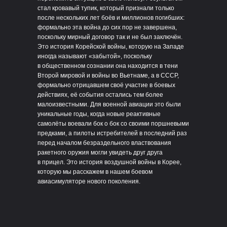
стал кровавый тупик, который признали только
после нескольких лет боёв и миллионов погибших:
формально эта война до сих пор не завершена,
поскольку мирный договор так и не был заключён.
Это история Корейской войны, которую на Западе
иногда называют «забытой», поскольку
в общественном сознании она находится в тени
Второй мировой и войны во Вьетнаме, а в СССР,
формально отрицавшем своё участие в боевых
действиях, её события остались тем более
малоизвестными. Для военной авиации это были
уникальные годы, когда новые реактивные
самолёты воевали бок о бок со своими поршневыми
предками, а пилоты истребителей в последний раз
перед началом безраздельного властвования
ракетного оружия могли увидеть друг друга
в прицел. Это история воздушной войны в Корее,
которую мы расскажем в нашем боевом
авиасимуляторе нового поколения.