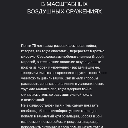
В МАСШТАБНЫХ
ВОЗДУШНЫХ СРАЖЕНИЯХ
Почти 75 лет назад разразилась новая война,
которая, как тогда опасались, перерастёт в Третью
мировую. Сверхдержавы-победительницы Второй
мировой, вытеснившие японские оккупационные
войска из Кореи и «временно» разделившие её,
теперь имели в своих арсеналах оружие, способное
уничтожить цивилизацию. Они искали способы
расширить зоны своего влияния в условиях нового
хрупкого баланса сил, когда ядерная война
считалась столь же разрушительной, сколь
и неизбежной.
Не в силах остановиться и тем самым показать
слабость, обе противоборствующие коалиции
попали в замкнутый круг эскалации, бросая в бой
всё новые и новые войска и ресурсы в надежде
переломить ситуацию в свою пользу. Результатом