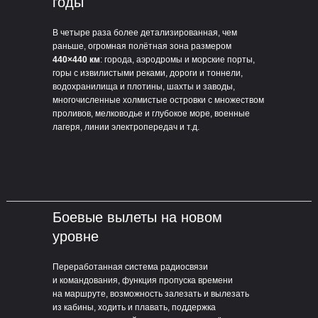
годы
В четыре раза более детализированная, чем
раньше, огромная полётная зона размером
440×440 км
: города, аэродромы и морские порты,
горы с извилистыми реками, дороги и тоннели,
водохранилища и плотины, шахты и заводы,
многочисленные холмистые островки с множеством
проливов, мелководье и глубокое море, военные
лагеря, линии электропередач и т.д.
Боевые вылеты на новом
уровне
Переработанная система радиосвязи
и командования, функция пропуска времени
на маршруте, возможность залезать и вылезать
из кабины, ходить и плавать, поддержка